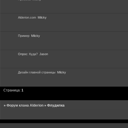
Alderion.com
Milcky
Пример
Milcky
Опрос:
Куда?
Jason
Дизайн главной страницы
Milcky
Страница:
1
»
Форум клана Alderion
»
Флудилка