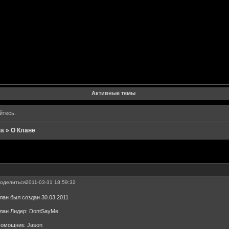
Форум
Участники
Поиск
Регистрация
Войти
Активные темы
йтесь
.
на
»
О Клане
оделиться
2011-03-31 18:59:32
лан был создан 30.03.2011
лан Лидер: DontSayMe
омощник: Jason