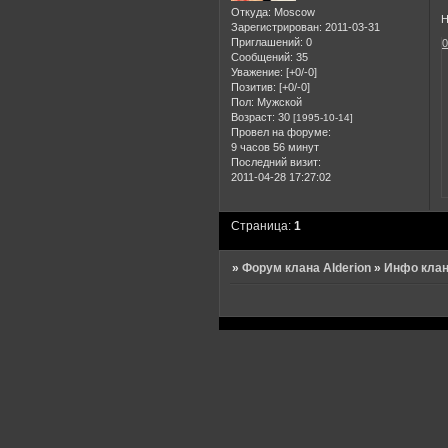
Откуда:
Moscow
Н
Зарегистрирован
: 2011-03-31
Приглашений:
0
Сообщений:
35
Уважение:
[+0/-0]
Позитив:
[+0/-0]
Пол:
Мужской
Возраст:
30
[1995-10-14]
Провел на форуме:
9 часов 56 минут
Последний визит:
2011-04-28 17:27:02
Страница:
1
»
Форум клана Alderion
»
Инфо кла