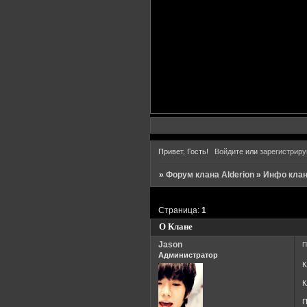
Привет, Гость!
Войдите
или
зарегистриру
»
Форум клана Alderion
»
Инфо кла
Страница:
1
О Клане
Jason
П
Администратор
К
К
П